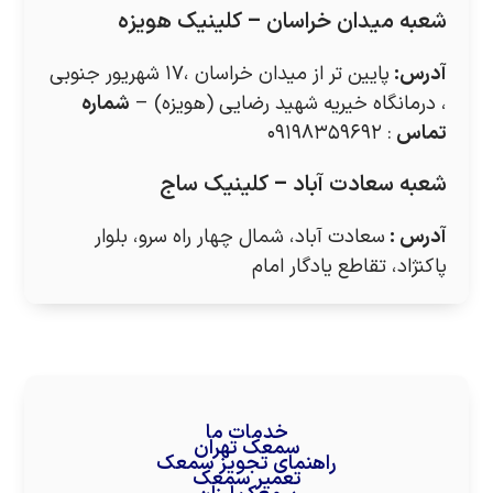
شعبه میدان خراسان – کلینیک هویزه
آدرس
:
پایین تر از میدان خراسان ،۱۷ شهریور جنوبی
، درمانگاه خیریه شهید رضایی (هویزه) –
شماره
تماس
: ۰۹۱۹۸۳۵۹۶۹۲
شعبه سعادت آباد – کلینیک ساج
آدرس
:
سعادت آباد، شمال چهار راه سرو، بلوار
پاکنژاد، تقاطع یادگار امام
خدمات ما
سمعک تهران
راهنمای تجویز سمعک
تعمیر سمعک