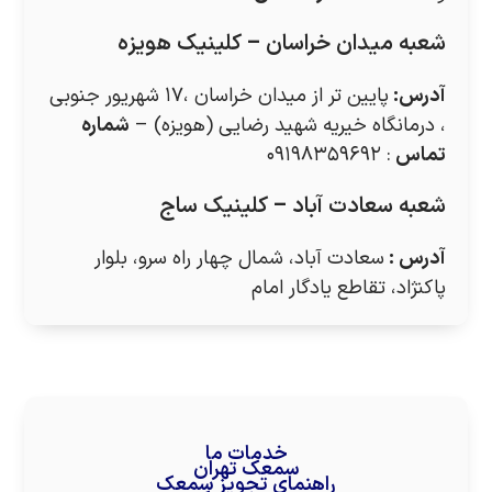
شعبه میدان خراسان – کلینیک هویزه
آدرس
:
پایین تر از میدان خراسان ،۱۷ شهریور جنوبی
، درمانگاه خیریه شهید رضایی (هویزه) –
شماره
تماس
: ۰۹۱۹۸۳۵۹۶۹۲
شعبه سعادت آباد – کلینیک ساج
آدرس
:
سعادت آباد، شمال چهار راه سرو، بلوار
پاکنژاد، تقاطع یادگار امام
خدمات ما
سمعک تهران
راهنمای تجویز سمعک