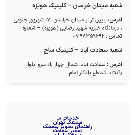
شعبه میدان خراسان – کلینیک هویزه
آدرس
:
پایین تر از میدان خراسان ،۱۷ شهریور جنوبی
، درمانگاه خیریه شهید رضایی (هویزه) –
شماره
تماس
: ۰۹۱۹۸۳۵۹۶۹۲
شعبه سعادت آباد – کلینیک ساج
آدرس
:
سعادت آباد، شمال چهار راه سرو، بلوار
پاکنژاد، تقاطع یادگار امام
خدمات ما
سمعک تهران
راهنمای تجویز سمعک
تعمیر سمعک