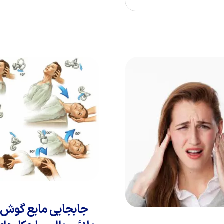
جابجایی مایع گوش م