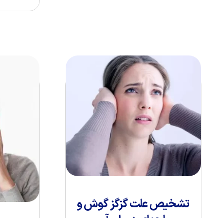
تشخیص علت گزگز گوش و