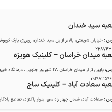
به سید خندان
رس
:
خیابان شریعتی، بالاتر از پل سید خندان، روبروی پارک کوروش،
۲۲۸۷۶۳
به میدان خراسان – کلینیک هویزه
رس
:
پایین تر از میدان خراسان ،۱۷ شهریور جنوبی ، درمانگاه خیریه شهید رضایی (هویزه) –
۰۹۱۹۸۳۵۹۶
به سعادت آباد – کلینیک ساج
رس
:
سعادت آباد، شمال چهار راه سرو، بلوار پاکنژاد، تقاطع یادگار 