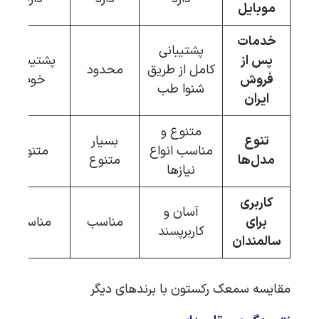
موبایل
خدمات
پشتیبانی
پس از
پشتیبانی
کامل از طریق
محدود
فروش
خوب
شنوا طب
ایران
متنوع و
تنوع
بسیار
مناسب انواع
متنوع
مدل‌ها
متنوع
نیازها
کاربری
آسان و
برای
مناسب
مناسب
کاربرپسند
سالمندان
مقایسه سمعک رکستون با برندهای دیگر