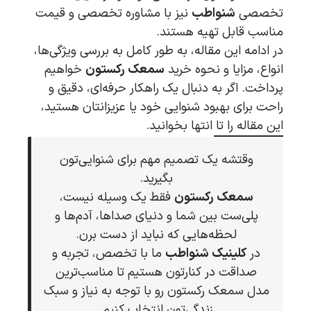
تخصصی
شنواطب
نیز با مشاوره تخصصی و قیمت
مناسب قابل تهیه هستند.
در ادامه این مقاله، به طور کامل به بررسی ویژگی‌ها،
انواع، مزایا و نحوه خرید
سمعک رکستون
خواهیم
پرداخت. اگر به دنبال یک راهکار حرفه‌ای، دقیق و
راحت برای بهبود شنوایی خود یا عزیزانتان هستید،
این مقاله را تا انتها بخوانید.
وقتشه یک تصمیم مهم برای شنوایی‌تون
بگیرید.
سمعک رکستون
فقط یک وسیله نیست،
پلی‌ست بین شما و دنیای صداها، آدم‌ها و
لحظه‌هایی که نباید از دست برن.
در
کلینیک شنواطب
ما با تخصص، تجربه و
صداقت در کنارتون هستیم تا مناسب‌ترین
مدل سمعک رکستون رو با توجه به نیاز و سبک
زندگی‌تون انتخاب کنیم.