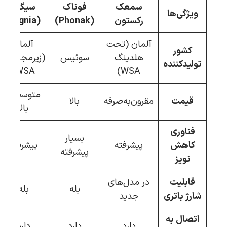
سمعک
فوناک
سیگنیا
ویژگی‌ها
رکستون
(Phonak)
(Signia)
آلمان (تحت
آلمان
کشور
هلدینگ
سوئیس
(زیرمجموعه
تولیدکننده
WSA)
WSA)
متوسط تا
قیمت
مقرون‌به‌صرفه
بالا
بالا
فناوری
بسیار
کاهش
پیشرفته
پیشرفته
پیشرفته
نویز
قابلیت
در مدل‌های
بله
بله
شارژ باتری
جدید
اتصال به
دارد
دارد
دارد