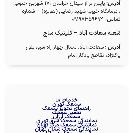
آدرس
:
پایین تر از میدان خراسان ،۱۷ شهریور جنوبی
، درمانگاه خیریه شهید رضایی (هویزه) –
شماره
تماس
: ۰۹۱۹۸۳۵۹۶۹۲
شعبه سعادت آباد – کلینیک ساج
آدرس
:
سعادت آباد، شمال چهار راه سرو، بلوار
پاکنژاد، تقاطع یادگار امام
خدمات ما
سمعک تهران
راهنمای تجویز سمعک
تعمیر سمعک
سمعک ارزان
نمایندگی سمعک شرق تهران
نمایندگی سمعک مرکز تهران
نمایندگی سمعک شمال تهران