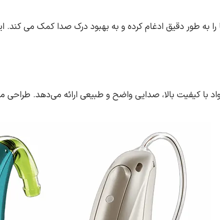
وف به فناوری Brain Hearing، صداها را به طور دقیق ادغام کرده و به بهبود درک صدا ک
اد با کیفیت بالا، صدایی واضح و طبیعی ارائه می‌دهد. طراحی منح