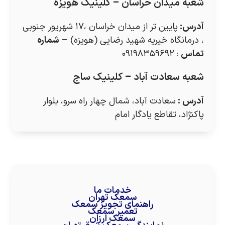
شعبه میدان خراسان – کلینیک هویزه
آدرس
:
پایین تر از میدان خراسان ،۱۷ شهریور جنوبی
، درمانگاه خیریه شهید رضایی (هویزه) –
شماره
تماس
: ۰۹۱۹۸۳۵۹۶۹۲
شعبه سعادت آباد – کلینیک ساج
آدرس
:
سعادت آباد، شمال چهار راه سرو، بلوار
پاکنژاد، تقاطع یادگار امام
خدمات ما
سمعک تهران
راهنمای تجویز سمعک
تعمیر سمعک
سمعک ارزان