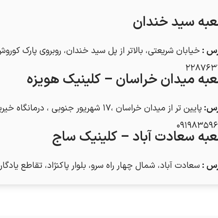
به سید خندان
رس
:
خیابان شریعتی، بالاتر از پل سید خندان، روبروی پارک کوروش،
۲۲۸۷۶۳
به میدان خراسان – کلینیک هویزه
رس
:
پایین تر از میدان خراسان ،۱۷ شهریور جنوبی ، درمانگاه خیریه شهید رضایی (هویزه) –
۰۹۱۹۸۳۵۹۶
به سعادت آباد – کلینیک ساج
رس
:
سعادت آباد، شمال چهار راه سرو، بلوار پاکنژاد، تقاطع یادگار 