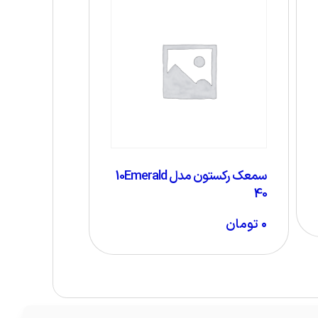
سمعک رکستون مدل 10Emerald
40
۰
تومان