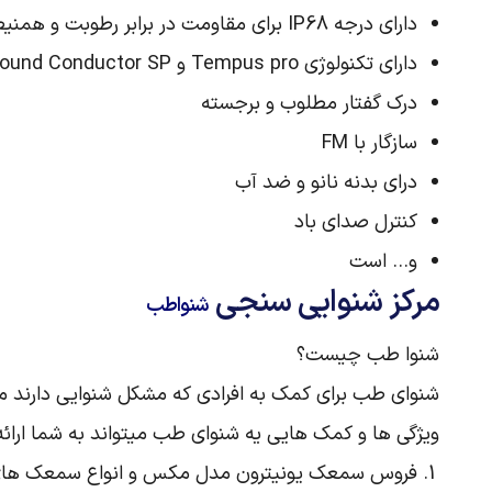
دارای درجه IP68 برای مقاومت در برابر رطوبت و همنیطور گرد و غبار؛
دارای تکنولوژی Tempus pro و Sound Conductor SP؛
درک گفتار مطلوب و برجسته
سازگار با FM
درای بدنه نانو و ضد آب
کنترل صدای باد
و… است
مرکز شنوایی سنجی
شنواطب
شنوا طب چیست؟
شنوای طب برای کمک به افرادی که مشکل شنوایی دارند ما
ویژگی ها و کمک هایی یه شنوای طب میتواند به شما ارائه
فروس سمعک یونیترون مدل مکس و انواع سمعک های