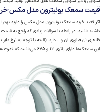
شنوایی و دیر شنوایی سمعک های مختلفی تولید میکند و 
قیمت سمعک یونیترون مدل مکس-خری
اگر قصد خرید سمعک یونیترون مدل مکس را دارید بهتر ا
داشته باشید. در رابطه با سوالات زیادی که راجع به 
ظاهری آن فناوری آن و… دارد. (البته با توجه به نرخ دلا
این سمعک‌ها دارای باتری 13 و 675 می‌باشند که قدرت هر کدام متفاوت است.