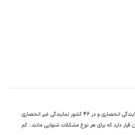
نمایندگی سمعک یونیترون اولین بار در کانادا در سال “1964” تاسیس شد.نمایندگی یونیترون در بیش از ۱۹ کشور جهان نمایندگی انحصاری و در ۴۶ کشور نمایندگی غیر انحصاری
قرار دارد که برای هر نوع مشکلات شنوایی مانند : کم