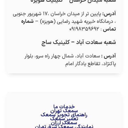
شعبه میدان خراسان – کلینیک هویزه
آدرس
:
پایین تر از میدان خراسان ،۱۷ شهریور جنوبی
، درمانگاه خیریه شهید رضایی (هویزه) –
شماره
تماس
: ۰۹۱۹۸۳۵۹۶۹۲
شعبه سعادت آباد – کلینیک ساج
آدرس
:
سعادت آباد، شمال چهار راه سرو، بلوار
پاکنژاد، تقاطع یادگار امام
خدمات ما
سمعک تهران
راهنمای تجویز سمعک
تعمیر سمعک
سمعک ارزان
نمایندگی سمعک شرق تهران