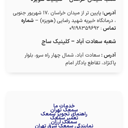
آدرس
:
پایین تر از میدان خراسان ،۱۷ شهریور جنوبی
، درمانگاه خیریه شهید رضایی (هویزه) –
شماره
تماس
: ۰۹۱۹۸۳۵۹۶۹۲
شعبه سعادت آباد – کلینیک ساج
آدرس
:
سعادت آباد، شمال چهار راه سرو، بلوار
پاکنژاد، تقاطع یادگار امام
خدمات ما
سمعک تهران
راهنمای تجویز سمعک
تعمیر سمعک
سمعک ارزان
نمایندگی سمعک شرق تهران