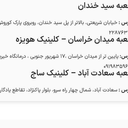
به سید خندان
رس
:
خیابان شریعتی، بالاتر از پل سید خندان، روبروی پارک کوروش،
۲۲۸۷۶۳
به میدان خراسان – کلینیک هویزه
رس
:
پایین تر از میدان خراسان ،۱۷ شهریور جنوبی ، درمانگاه خیریه شهید رضایی (هویزه) –
۰۹۱۹۸۳۵۹۶
به سعادت آباد – کلینیک ساج
رس
:
سعادت آباد، شمال چهار راه سرو، بلوار پاکنژاد، تقاطع یادگار 