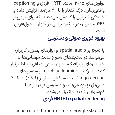
نوآوری‌های ۲۰۲۵، مانند HRTF فردی و captioning
واقعی‌زمان، درک گفتار را تا ۳۰ درصد افزایش داده و
خستگی شنوایی را کاهش می‌دهند، که برای بیش از
۴۶۶ میلیون نفر با کم‌شنوایی در جهان تحول‌آفرین
است.
بهبود ناوبری صوتی و دسترسی
با تمرکز بر spatial audio و ابزارهای بصری، کاربران
می‌توانند در محیط‌های شلوغ مانند مهمانی‌ها یا
خیابان‌های پرترافیک، بدون تلاش اضافی ارتباط برقرار
کنند. با ترکیب machine learning و سنسورهای
ego-centric، نسبت سیگنال به نویز (SNR) تا ۱۰-۲۰
دسی‌بل بهبود می‌یابد و دسترسی برای افراد با
کم‌شنوایی شدید فراگیرتر می‌شود.
spatial rendering با HRTF فردی
با استفاده از head-related transfer functions