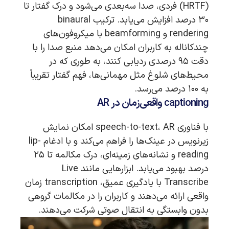
(HRTF) فردی، صدا سه‌بعدی می‌شود و درک گفتار تا
۳۰ درصد افزایش می‌یابد. ترکیب binaural
rendering و beamforming با میکروفون‌های
چندکاناله به کاربران امکان می‌دهد منبع صدا را با
دقت ۹۵ درصدی ردیابی کنند، به طوری که در
محیط‌های شلوغ مثل مهمانی‌ها، فهم گفتار تقریباً
به ۱۰۰ درصد می‌رسد.
captioning واقعی‌زمان در AR
با فناوری speech-to-text، AR امکان نمایش
زیرنویس در عینک‌ها را فراهم می‌کند و با ادغام lip-
reading و نشانه‌های زمینه‌ای، درک مکالمه تا ۲۵
درصد بهبود می‌یابد. ابزارهایی مانند Live
Transcribe با یادگیری عمیق، transcription زمان
واقعی ارائه می‌دهند و کاربران را در مکالمات گروهی
بدون وابستگی به انتقال صوتی شرکت می‌دهند.