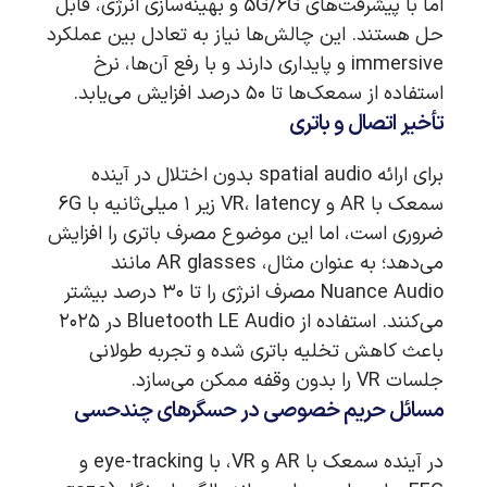
اما با پیشرفت‌های 5G/6G و بهینه‌سازی انرژی، قابل
حل هستند. این چالش‌ها نیاز به تعادل بین عملکرد
immersive و پایداری دارند و با رفع آن‌ها، نرخ
استفاده از سمعک‌ها تا ۵۰ درصد افزایش می‌یابد.
تأخیر اتصال و باتری
برای ارائه spatial audio بدون اختلال در آینده
سمعک با AR و VR، latency زیر ۱ میلی‌ثانیه با 6G
ضروری است، اما این موضوع مصرف باتری را افزایش
می‌دهد؛ به عنوان مثال، AR glasses مانند
Nuance Audio مصرف انرژی را تا ۳۰ درصد بیشتر
می‌کنند. استفاده از Bluetooth LE Audio در ۲۰۲۵
باعث کاهش تخلیه باتری شده و تجربه طولانی
جلسات VR را بدون وقفه ممکن می‌سازد.
مسائل حریم خصوصی در حسگرهای چندحسی
در آینده سمعک با AR و VR، با eye-tracking و