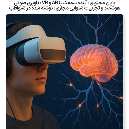
پایان محتوای : آینده سمعک با AR و VR : ناوبری صوتی
هوشمند و تجربیات شنوایی مجازی | نوشته شده در شنواطب